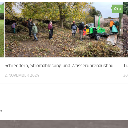
0
0
Schreddern, Stromablesung und Wasseruhrenausbau
Tr
2. NOVEMBER 2024
30
n.