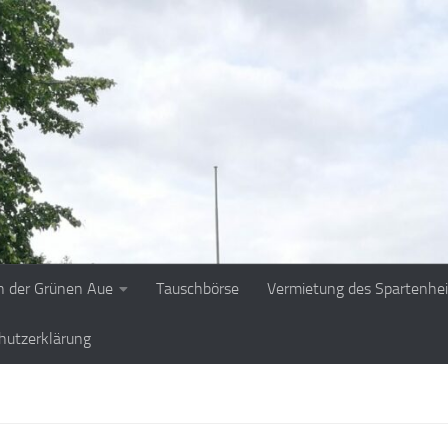
n der Grünen Aue
Tauschbörse
Vermietung des Spartenhe
hutzerklärung