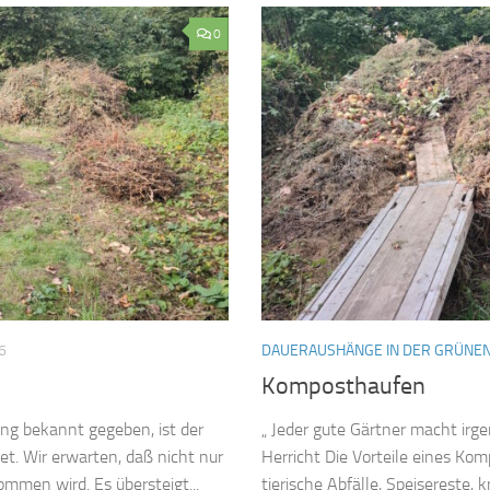
0
6
DAUERAUSHÄNGE IN DER GRÜNEN
Komposthaufen
ng bekannt gegeben, ist der
„ Jeder gute Gärtner macht irge
t. Wir erwarten, daß nicht nur
Herricht Die Vorteile eines Ko
mmen wird. Es übersteigt...
tierische Abfälle, Speisereste, 