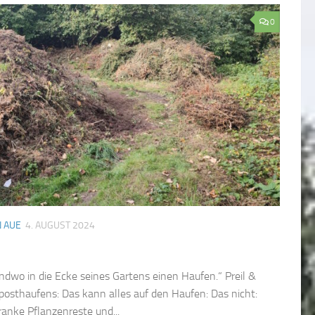
0
 AUE
4. AUGUST 2024
ndwo in die Ecke seines Gartens einen Haufen.“ Preil &
mposthaufens: Das kann alles auf den Haufen: Das nicht:
kranke Pflanzenreste und...