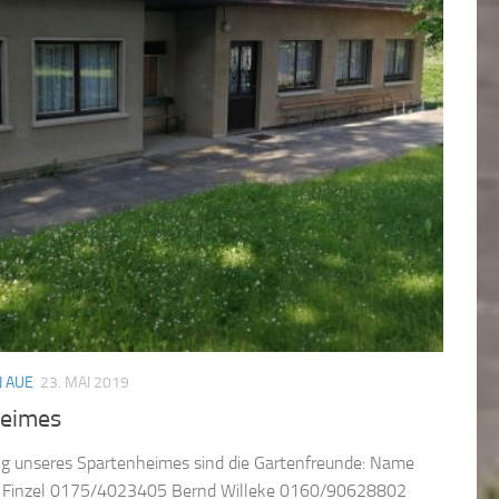
 AUE
23. MAI 2019
heimes
ng unseres Spartenheimes sind die Gartenfreunde: Name
a Finzel 0175/4023405 Bernd Willeke 0160/90628802