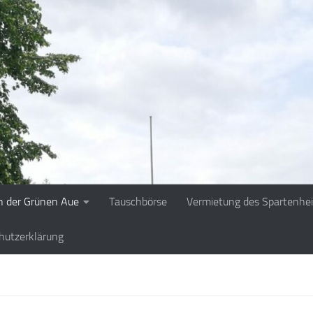
n der Grünen Aue
Tauschbörse
Vermietung des Spartenhe
hutzerklärung