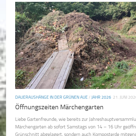
DAUERAUSHÄNGE IN DER GRÜNEN AUE
/
JAHR 2026
21. JUNI 202
Öffnungszeiten Märchengarten
Liebe Gartenfreunde, wie bereits zur Jahreshauptversammlu
Märchengarten ab sofort Samstags von 14 – 16 Uhr geöffne
Grünschnitt abgelagert, sondern auch Komposterde mitgeno