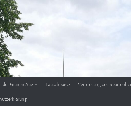
n der Grünen Aue
Tauschbörse
Vermietung des Spartenhe
hutzerklärung