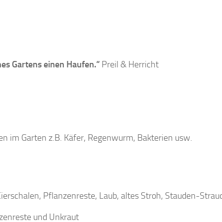
nes Gartens einen Haufen.“
Preil & Herricht
en im Garten z.B. Käfer, Regenwurm, Bakterien usw.
Eierschalen, Pflanzenreste, Laub, altes Stroh, Stauden-Stra
anzenreste und Unkraut