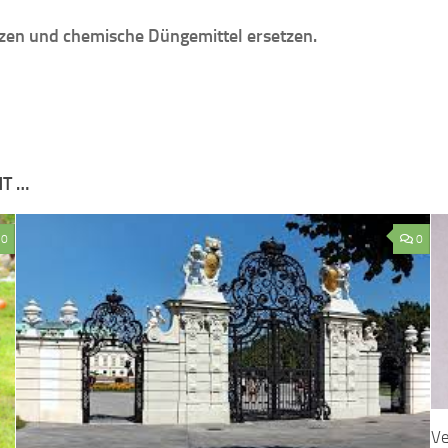
tzen und chemische Düngemittel ersetzen.
NT …
0
0
Ve