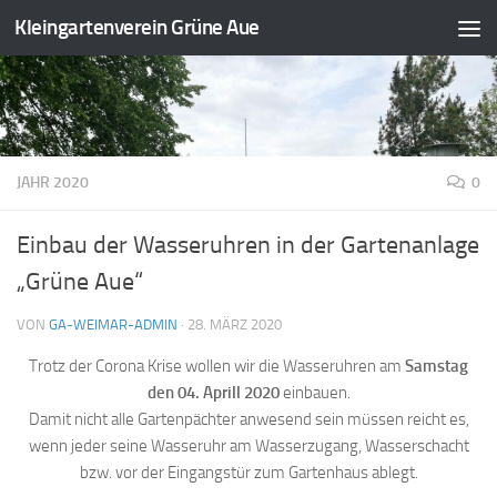
Kleingartenverein Grüne Aue
Zum Inhalt springen
JAHR 2020
0
Einbau der Wasseruhren in der Gartenanlage
„Grüne Aue“
VON
GA-WEIMAR-ADMIN
·
28. MÄRZ 2020
Trotz der Corona Krise wollen wir die Wasseruhren am
Samstag
den 04. Aprill 2020
einbauen.
Damit nicht alle Gartenpächter anwesend sein müssen reicht es,
wenn jeder seine Wasseruhr am Wasserzugang, Wasserschacht
bzw. vor der Eingangstür zum Gartenhaus ablegt.