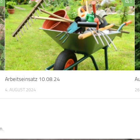
0
0
Arbeitseinsatz 10.08.24
Au
4. AUGUST 2024
26
n.