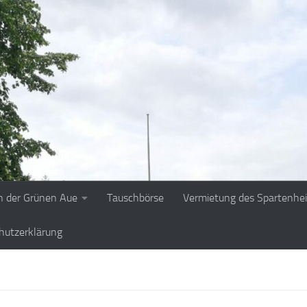
n der Grünen Aue
Tauschbörse
Vermietung des Spartenhe
hutzerklärung